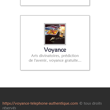
Voyance
Arts divinatoires, prédiction
de l'avenir, voyance gratuite...
https://voyance-telephone-authentique.com
© tous droits
réservés